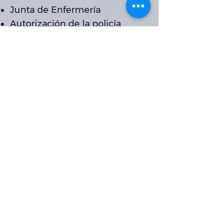
Junta de Enfermería
Autorización de la policía
Licencia de policía estatal de
MD
Visa/Inmigración
Sello de oro-Revisión individual
Adopción
Licencia DLLR
Cuidado de los niños
Gobierno
Toma de huellas dactilares
generales
Recursos humanos
Cuidado de adultos
dependientes
Profesionales de la educación